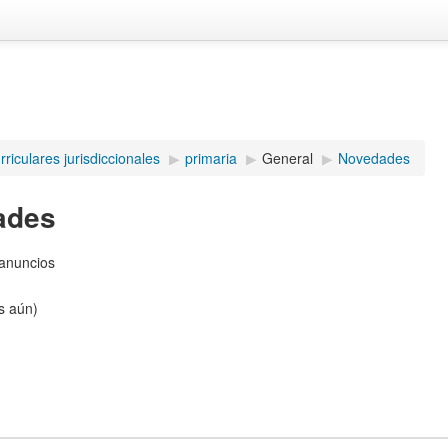
riculares jurisdiccionales
▶︎
primaria
▶︎
General
▶︎
Novedades
ades
anuncios
s aún)